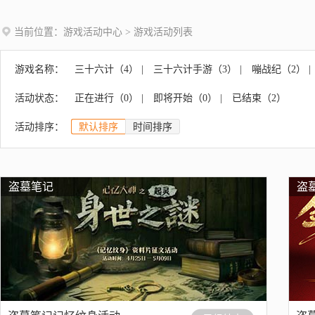
当前位置：
游戏活动中心
> 游戏活动列表
游戏名称：
三十六计（
4
）
|
三十六计手游（
3
）
|
嘣战纪（
2
）
|
狂暴之翼（
7
）
|
大皇帝（
0
）
|
梦幻水族箱（
1
）
|
活动状态：
正在进行（
0
）
|
即将开始（
0
）
|
已结束（
2
）
西游女儿国（
3
）
|
少年西游记（
9
）
|
马上踢足球（
活动排序：
默认排序
时间排序
盗墓笔记
盗