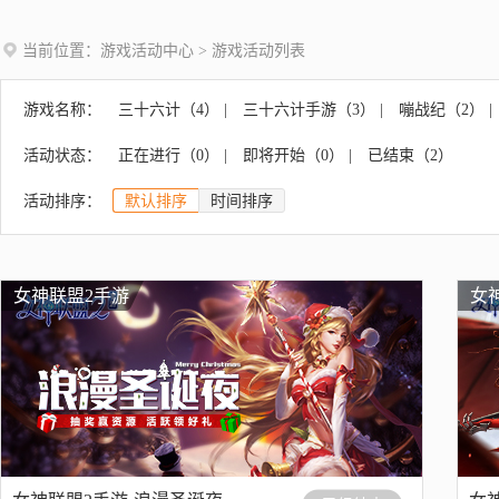
当前位置：
游戏活动中心
> 游戏活动列表
游戏名称：
三十六计（
4
）
|
三十六计手游（
3
）
|
嘣战纪（
2
）
|
狂暴之翼（
7
）
|
大皇帝（
0
）
|
梦幻水族箱（
1
）
|
活动状态：
正在进行（
0
）
|
即将开始（
0
）
|
已结束（
2
）
西游女儿国（
3
）
|
少年西游记（
9
）
|
马上踢足球（
活动排序：
默认排序
时间排序
女神联盟2手游
女