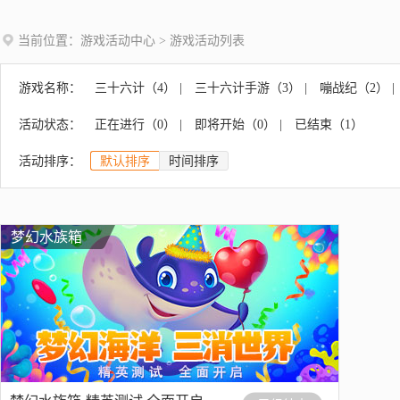
当前位置：
游戏活动中心
> 游戏活动列表
游戏名称：
三十六计（
4
）
|
三十六计手游（
3
）
|
嘣战纪（
2
）
|
狂暴之翼（
7
）
|
大皇帝（
0
）
|
梦幻水族箱（
1
）
活动状态：
正在进行（
0
）
|
即将开始（
0
）
|
已结束（
1
）
西游女儿国（
3
）
|
少年西游记（
9
）
|
马上踢足球（
活动排序：
默认排序
时间排序
梦幻水族箱